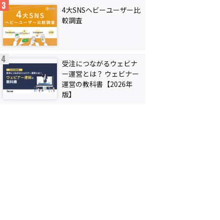
4大SNSヘビーユーザー比
較調査
受注につながるウェビナ
ー運営とは？ ウェビナー
運営の教科書【2026年
版】