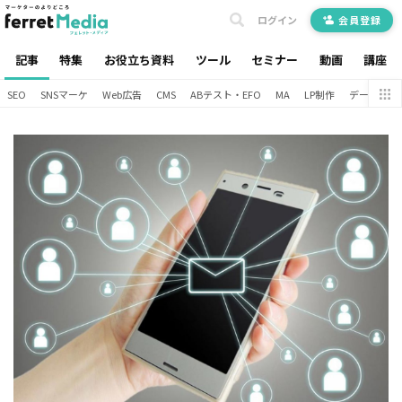
ログイン
会員登録
記事
特集
お役立ち資料
ツール
セミナー
動画
講座
SEO
SNSマーケ
Web広告
CMS
ABテスト・EFO
MA
LP制作
データ分析