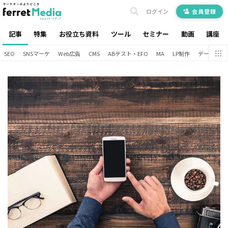
ログイン
会員登録
記事
特集
お役立ち資料
ツール
セミナー
動画
講座
SEO
SNSマーケ
Web広告
CMS
ABテスト・EFO
MA
LP制作
データ分析