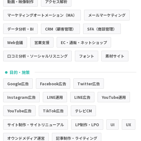
動画・映像制作
アクセス解析
マーケティングオートメーション（MA）
メールマーケティング
データ分析・BI
CRM（顧客管理）
SFA（商談管理）
Web会議
営業支援
EC・通販・ネットショップ
口コミ分析・ソーシャルリスニング
フォント
素材サイト
目的・施策
●
Google広告
Facebook広告
Twitter広告
Instagram広告
LINE運用
LINE広告
YouTube運用
YouTube広告
TikTok広告
テレビCM
サイト制作・サイトリニューアル
LP制作・LPO
UI
UX
オウンドメディア運営
記事制作・ライティング