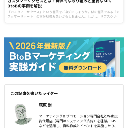
カスタマーサクセスとは？具体的な取り組みと重要なKPI、
BtoBの事例を解説
「カスタマーサクセス」という言葉をご存知でしょうか。似た言葉である「カ
スタマーサポート」の方が馴染み深いかもしれません。しかし、サブスクリプ
ション型のサービスの増加などにより、顧客との継続的な関係が必要となって
きたため、顧客の成果に積極的に携わる「カスタマーサクセス」が注目を集め
ています。今回は、顧客の成功を支援し、LTVの向上を実現するカスタマーサ
クセスについて紹介します。
この記事を書いたライター
萩原 崇
マーケティング＆プロモーション専門会社とWeb広
告代理店（専門はリスティング広告）を経験。GIS
などを活用し、資料作成とイベントを実施したり、