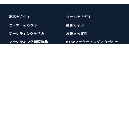
記事をさがす
ツールをさがす
セミナーをさがす
動画で学ぶ
マーケティングを学ぶ
お役立ち資料
マーケティング用語辞典
BtoBマーケティングアカデミー
各種お問い合わせ
利用規約
プライバシーポリシー
クッキーポリシー
運営会社
広告掲載
プレスリリース
無料会員登録
広告掲載
更新情報や関連ニュースをチェック