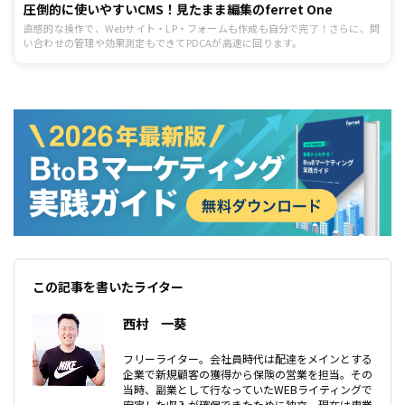
圧倒的に使いやすいCMS！見たまま編集のferret One
直感的な操作で、Webサイト・LP・フォームも作成も自分で完了！さらに、問
い合わせの管理や効果測定もできてPDCAが高速に回ります。
この記事を書いたライター
西村 一葵
フリーライター。会社員時代は配達をメインとする
企業で新規顧客の獲得から保険の営業を担当。その
当時、副業として行なっていたWEBライティングで
安定した収入が確保できたために独立。現在は専業