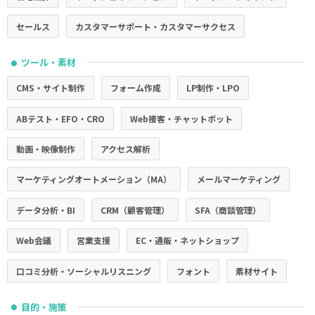
セールス
カスタマーサポート・カスタマーサクセス
ツール・素材
●
CMS・サイト制作
フォーム作成
LP制作・LPO
ABテスト・EFO・CRO
Web接客・チャットボット
動画・映像制作
アクセス解析
マーケティングオートメーション（MA）
メールマーケティング
データ分析・BI
CRM（顧客管理）
SFA（商談管理）
Web会議
営業支援
EC・通販・ネットショップ
口コミ分析・ソーシャルリスニング
フォント
素材サイト
目的・施策
●