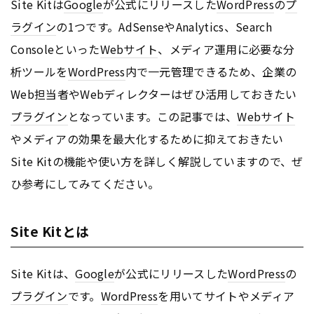
Site Kitは
Google
が公式にリリースした
WordPress
の
プ
ラグイン
の1つです。AdSenseやAnalytics、Search
Consoleといった
Webサイト
、メディア運用に必要な分
析ツールを
WordPress
内で一元管理できるため、企業の
Web担当者やWebディレクターはぜひ活用しておきたい
プラグイン
となっています。この記事では、
Webサイト
やメディアの効果を最大化するために抑えておきたい
Site Kitの機能や使い方を詳しく解説していますので、ぜ
ひ参考にしてみてください。
Site Kitとは
Site Kitは、
Google
が公式にリリースした
WordPress
の
プラグイン
です。
WordPress
を用いてサイトやメディア