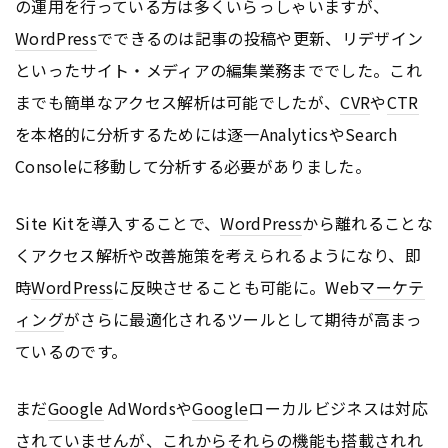
の運用を行っている方は多くいらっしゃいますが、
WordPress
でできるのは記事の投稿や更新、リデザイン
といったサイト・メディアの編集業務まででした。これ
までも簡単なアクセス解析は可能でしたが、
CVR
や
CTR
を本格的に分析するためには逐一AnalyticsやSearch
Consoleに移動して分析する必要がありました。
Site Kitを導入することで、
WordPress
から離れることな
くアクセス解析や改善施策を考えられるようになり、即
時
WordPress
に反映させることも可能に。Web
マーケテ
ィング
がさらに最適化されるツールとして期待が高まっ
ているのです。
まだ
Google
AdWordsや
Google
ローカルビジネスは対応
されていませんが、これからそれらの機能も搭載されれ