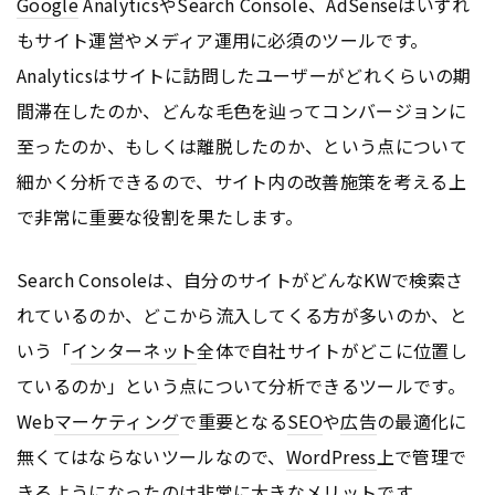
Google
AnalyticsやSearch Console、AdSenseはいずれ
もサイト運営やメディア運用に必須のツールです。
Analyticsはサイトに訪問したユーザーがどれくらいの期
間滞在したのか、どんな毛色を辿ってコンバージョンに
至ったのか、もしくは離脱したのか、という点について
細かく分析できるので、サイト内の改善施策を考える上
で非常に重要な役割を果たします。
Search Consoleは、自分のサイトがどんなKWで検索さ
れているのか、どこから流入してくる方が多いのか、と
いう「
インターネット
全体で自社サイトがどこに位置し
ているのか」という点について分析できるツールです。
Web
マーケティング
で重要となる
SEO
や
広告
の最適化に
無くてはならないツールなので、
WordPress
上で管理で
きるようになったのは非常に大きなメリットです。