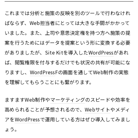
これまでは分析と施策の反映を別のツールで行わなけれ
ばならず、Web担当者にとっては大きな手間がかかって
いました。また、上司や意思決定権を持つ方へ施策の提
案を行うためにはデータを提案という形に変換する必要
がありましたが、Site Kitを導入した
WordPress
があれ
ば、閲覧権限を付与するだけでも状況の共有が可能にな
りますし、
WordPress
Fの画面を通してWeb制作の実態
を理解してもらうことにも繋がります。
ますますWeb制作や
マーケティング
のスピードや効率を
高められることが予想されるので、
Webサイト
やメディ
アを
WordPress
で運用している方はぜひ導入してみまし
ょう。