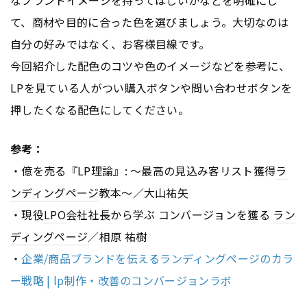
て、商材や目的に合った色を選びましょう。大切なのは
自分の好みではなく、お客様目線です。
今回紹介した配色のコツや色のイメージなどを参考に、
LPを見ている人がつい購入ボタンや問い合わせボタンを
押したくなる配色にしてください。
参考：
・億を売る『LP理論』: 〜最高の見込み客リスト獲得
ラ
ンディングページ
教本〜／大山祐矢
・現役
LPO
会社社長から学ぶ コンバージョンを獲る
ラン
ディングページ
／相原 祐樹
・
企業/商品ブランドを伝えるランディングページのカラ
ー戦略 | lp制作・改善のコンバージョンラボ