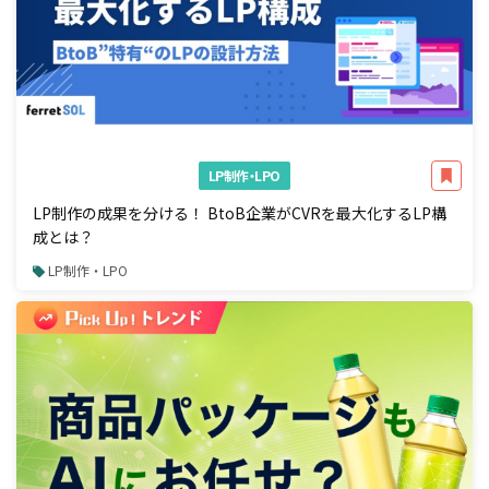
LP制作・LPO
LP制作の成果を分ける！ BtoB企業がCVRを最大化するLP構
成とは？
LP制作・LPO