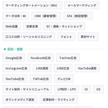
マーケティングオートメーション（MA）
メールマーケティング
データ分析・BI
CRM（顧客管理）
SFA（商談管理）
Web会議
営業支援
EC・通販・ネットショップ
口コミ分析・ソーシャルリスニング
フォント
素材サイト
目的・施策
●
Google広告
Facebook広告
Twitter広告
Instagram広告
LINE運用
LINE広告
YouTube運用
YouTube広告
TikTok広告
テレビCM
サイト制作・サイトリニューアル
LP制作・LPO
UI
UX
オウンドメディア運営
記事制作・ライティング