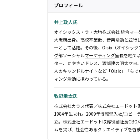
プロフィール
井上政人氏
オイシックス・ラ・大地株式会社 統合
マー
大阪府出身。高校卒業後、音楽活動と並行
ーとして活躍。その後、Oisix（オイシック
グ
部ソーシャル
マーケティング
室長を経て
ター、＃やさいドレス、渡部建の明太マヨ、O
人のキャンドルナイトなど「Oisix」「ら
ィング
活動に携わっている。
牧野圭太氏
株式会社カラス代表／株式会社エードット 取
1984年生まれ。2009年博報堂入社/コピーラ
立。株式会社エードット取締役副社長CBO
ムを掲げ、社会性あるクリエイティブを啓