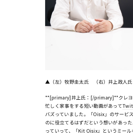
▲（左）牧野圭太氏 （右）井上政人氏
**[primary]井上氏：[/primar
忙しく家事をする短い動画があって
Twit
バズっていました。「Oisix」のサー
のに役立てるはずだという想いがあった
っていって、「Kit Oisix」という