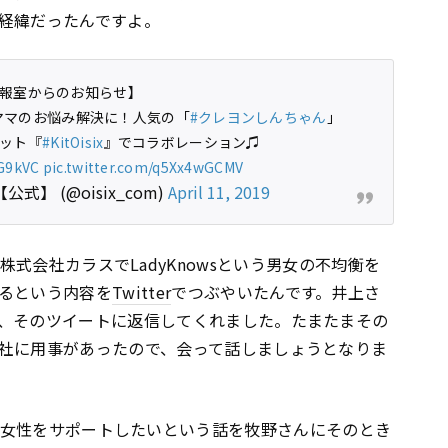
経緯だったんですよ。
報室からのお知らせ】
ママのお悩み解決に！人気の「
#クレヨンしんちゃん
」
キット『
#KitOisix
』でコラボレーション♫
uG9kVC
pic.twitter.com/q5Xx4wGCMV
公式】 (@oisix_com)
April 11, 2019
]**僕が、株式会社カラスでLadyKnowsという男女の不均衡を
るという内容を
Twitter
でつぶやいたんです。井上さ
、そのツイートに返信してくれました。たまたまその
社に用事があったので、会って話しましょうとなりま
y]**忙しい女性をサポートしたいという話を牧野さんにそのとき