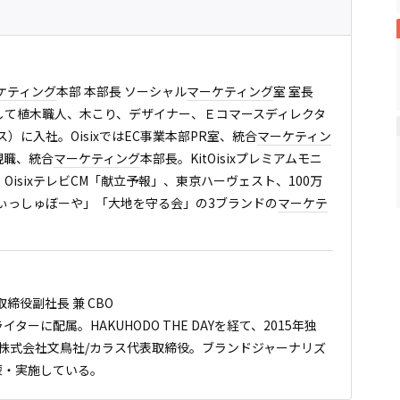
ケティング
本部 本部長 ソーシャル
マーケティング
室 室長
して植木職人、木こり、デザイナー、Ｅコマースディレクタ
ス）に入社。OisixではEC事業本部PR室、統合
マーケティン
現職、統合
マーケティング
本部長。KitOisixプレミアムモニ
isixテレビCM「献立予報」、東京ハーヴェスト、100万
でぃっしゅぼーや」「大地を守る会」の3ブランドの
マーケテ
締役副社長 兼 CBO
イターに配属。HAKUHODO THE DAYを経て、2015年独
/株式会社文鳥社/カラス代表取締役。ブランドジャーナリズ
蒙・実施している。