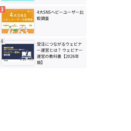
4大SNSヘビーユーザー比
較調査
受注につながるウェビナ
ー運営とは？ ウェビナー
運営の教科書【2026年
版】