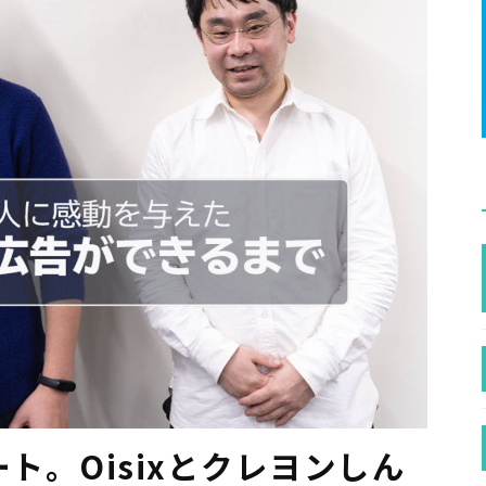
ト。Oisixとクレヨンしん