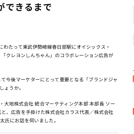
ができるまで
回にわたって東武伊勢崎線春日部駅にオイシックス・
」と「クレヨンしんちゃん」のコラボレーション
広告
が
して今後マーケターにとって重要となる「ブランドジャ
しょうか。
・大地株式会社 統合
マーケティング
本部 本部長 ソー
氏と、
広告
を手掛けた株式会社カラス代表／株式会社
野圭太氏にお話を伺いました。