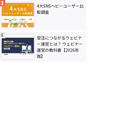
4大SNSヘビーユーザー比
較調査
受注につながるウェビナ
ー運営とは？ ウェビナー
運営の教科書【2026年
版】