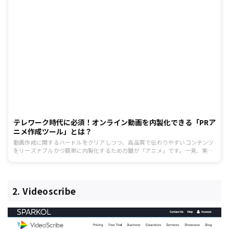
テレワーク時代に必須！オンライン動画を内製化できる「PRア
ニメ作成ツール」とは？
動画作成に関するハードルをクリアしつつ、高品質で伝わりやすいコンテンツ
をリーズナブルかつ簡単に内製化するための鍵が「アニメ」です。一見、実写
よりもさらにハードルが高そうに思えますが、動画マーケティング用に作られ
たツールを使えばパワーポイントで資料を作るような感覚でアニメのプロモー
ション動画が作れます。この記事では、今注目のPRアニメ作成ツール
「VYOND」をご紹介。
2. Videoscribe