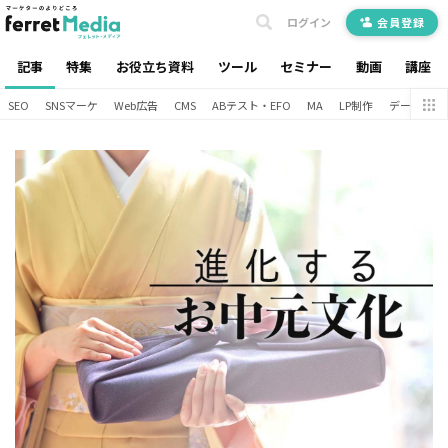
ログイン
会員登録
記事
特集
お役立ち資料
ツール
セミナー
動画
講座
SEO
SNSマーケ
Web広告
CMS
ABテスト・EFO
MA
LP制作
データ分析