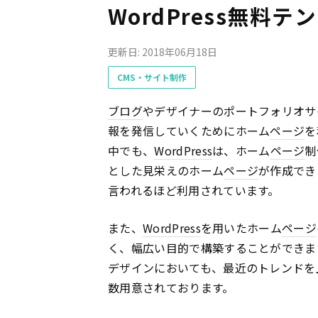
WordPress無料テ
更新日: 2018年06月18日
CMS・サイト制作
ブログ
やデザイナーのポートフォリオサ
報を発信していくためにホーム
ページ
を
中でも、
WordPress
は、ホーム
ページ
制
とした見栄えのホーム
ページ
が作成でき
言われるほど利用されています。
また、
WordPress
を用いたホーム
ページ
く、幅広い目的で構築することができま
デザインにおいても、最近のトレンドを
数用意されております。