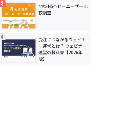
4大SNSヘビーユーザー比
較調査
受注につながるウェビナ
ー運営とは？ ウェビナー
運営の教科書【2026年
版】