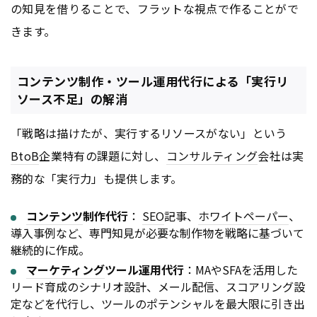
の知見を借りることで、フラットな視点で作ることがで
きます。
コンテンツ制作・ツール運用代行による「実行リ
ソース不足」の解消
「戦略は描けたが、実行するリソースがない」という
BtoB
企業特有の課題に対し、
コンサルティング
会社は実
務的な「実行力」も提供します。
コンテンツ
制作代行
：
SEO
記事、
ホワイトペーパー
、
導入事例など、専門知見が必要な制作物を戦略に基づいて
継続的に作成。
マーケティング
ツール運用代行
：MAやSFAを活用した
リード育成のシナリオ設計、メール配信、スコアリング設
定などを代行し、ツールのポテンシャルを最大限に引き出