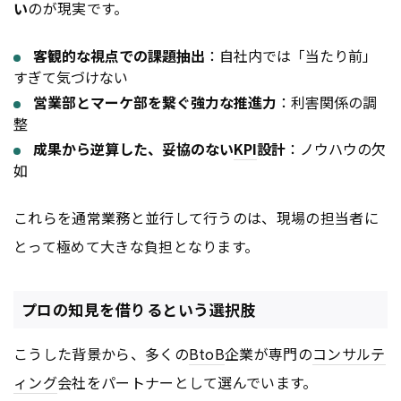
い
のが現実です。
客観的な視点での課題抽出
：自社内では「当たり前」
すぎて気づけない
営業部とマーケ部を繋ぐ強力な推進力
：利害関係の調
整
成果から逆算した、妥協のない
KPI
設計
：ノウハウの欠
如
これらを通常業務と並行して行うのは、現場の担当者に
とって極めて大きな負担となります。
プロの知見を借りるという選択肢
こうした背景から、多くの
BtoB
企業が専門の
コンサルテ
ィング
会社をパートナーとして選んでいます。