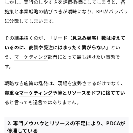
しかし、実行のしやすさを評価指標にしてしまうと、各
施策と事業戦略の結びつきが曖昧になり、
KPI
がバラバラ
に分散してしまいます。
その結果招くのが、「
リード（見込み顧客）数は増えて
いるのに、商談や受注にはまったく繋がらない
」とい
う、
マーケティング
部門にとって最も避けたい事態で
す。
戦略なき施策の乱発は、現場を疲弊させるだけでなく、
貴重な
マーケティング
予算とリソースをドブに捨ててい
る
と言っても過言ではありません。
2. 専門ノウハウとリソースの不足により、PDCAが
停滞している