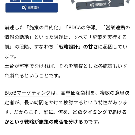
前述した「施策の目的化」「
PDCA
の停滞」「営業連携の
情報の断絶」といった課題は、すべて「施策を実行する
前」の段階、すなわち「
戦略設計」の甘さ
に起因してい
ます。
土台が堅牢でなければ、それを前提とした各施策もいず
れ崩れるということです。
BtoB
マーケティング
は、高
単価
な商材を、複数の意思決
定者が、長い時間をかけて検討するという特性がありま
す。だからこそ、
誰に、何を、どのタイミングで届ける
かという戦略が施策の成否を分ける
のです。