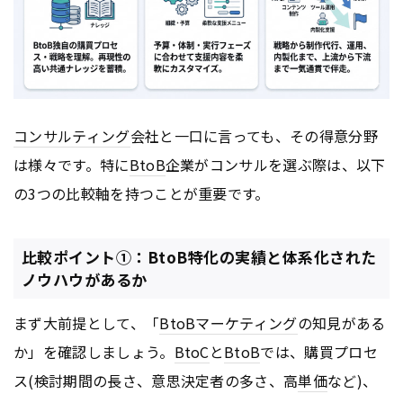
コンサルティング
会社と一口に言っても、その得意分野
は様々です。特に
BtoB
企業がコンサルを選ぶ際は、以下
の3つの比較軸を持つことが重要です。
比較ポイント①：BtoB特化の実績と体系化された
ノウハウがあるか
まず大前提として、「
BtoB
マーケティング
の知見がある
か」を確認しましょう。
BtoC
と
BtoB
では、購買プロセ
ス(検討期間の長さ、意思決定者の多さ、高
単価
など)、