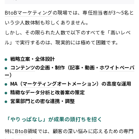
BtoB
マーケティング
の現場では、専任担当者が3〜5名と
いう少人数体制も珍しくありません。
しかし、その限られた人数で以下のすべてを「高いレベ
ル」で実行するのは、現実的には極めて困難です。
戦略立案・全体設計
コンテンツ
の企画・制作（記事・動画・
ホワイトペーパ
ー
）
MA（
マーケティング
オートメーション）の高度な運用
精緻なデータ分析と改善案の策定
営業部門との密な連携・調整
「やりっぱなし」が成果の頭打ちを招く
特に
BtoB
領域では、顧客の深い悩みに応えるための専門