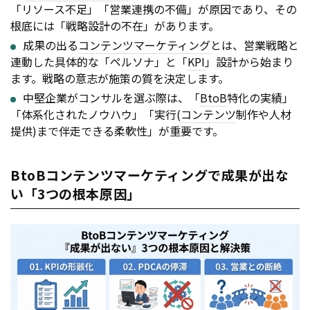
「リソース不足」「営業連携の不備」が原因であり、その
根底には「戦略設計の不在」があります。
成果の出る
コンテンツ
マーケティング
とは、営業戦略と
連動した具体的な「ペルソナ」と「
KPI
」設計から始まり
ます。戦略の意志が施策の質を決定します。
中堅企業がコンサルを選ぶ際は、「
BtoB
特化の実績」
「体系化されたノウハウ」「実行(
コンテンツ
制作や人材
提供)まで伴走できる柔軟性」が重要です。
BtoBコンテンツマーケティングで成果が出な
い「3つの根本原因」