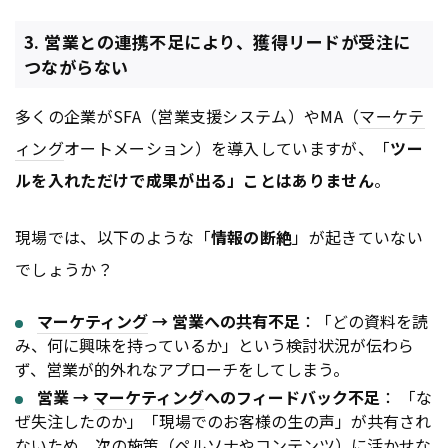
3. 営業との連携不足により、獲得リードが受注に
つながらない
多くの企業がSFA（営業支援システム）やMA（
マーケテ
ィング
オートメーション）を導入していますが、「
ツー
ルを入れただけで成果が出る」ことはありません
。
現場では、以下のような「
情報の断絶
」が起きていない
でしょうか？
マーケティング
→ 営業への共有不足
：「どの資料を読
み、何に興味を持っているか」という検討状況が伝わら
ず、営業が的外れなアプローチをしてしまう。
営業 →
マーケティング
へのフィードバック不足
： 「な
ぜ失注したのか」「現場でのお客様の生の声」が共有され
ないため、次の施策（ペルソナや
コンテンツ
）に活かせな