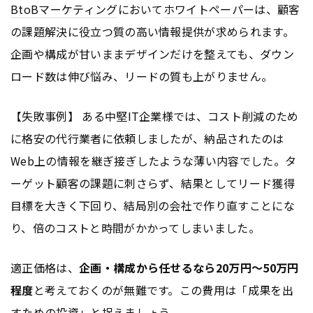
BtoB
マーケティング
において
ホワイトペーパー
は、顧客
の課題解決に役立つ質の高い情報提供が求められます。
企画や構成が甘いままデザインだけを整えても、ダウン
ロード数は伸び悩み、リードの質も上がりません。
【失敗事例】 ある中堅IT企業様では、コスト削減のため
に格安の代行業者に依頼しましたが、納品されたのは
Web上の情報を継ぎ接ぎしたような薄い内容でした。タ
ーゲット顧客の課題に刺さらず、結果としてリード獲得
目標を大きく下回り、結局別の会社で作り直すことにな
り、倍のコストと時間がかかってしまいました。
適正価格は、
企画・構成から任せるなら20万円〜50万円
程度
と考えておくのが無難です。この費用は「成果を出
すための投資」と捉えましょう。