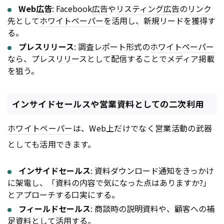
Web
広告
: Facebook
広告
や
リスティング広告
の
リンク
先として
ホワイトペーパー
を活用し、新規リードを獲得す
る。
プレスリリース
: 調査レポート形式の
ホワイトペーパー
なら、プレスリリースとして配信することでメディア掲載
を狙う。
インサイドセールスや営業資料としての二次利用
ホワイトペーパー
は、Web上だけでなく営業活動の武器
としても活用できます。
インサイドセールス
: 資料ダウンロード通知をきっかけ
に架電し、「資料の内容で気になった点はありますか?」
とアプローチする口実にする。
フィールドセールス
: 商談時の説明資料や、顧客への補
足資料として活用する。