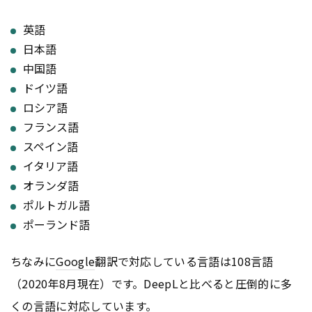
英語
日本語
中国語
ドイツ語
ロシア語
フランス語
スペイン語
イタリア語
オランダ語
ポルトガル語
ポーランド語
ちなみに
Google
翻訳で対応している言語は108言語
（2020年8月現在）です。DeepLと比べると圧倒的に多
くの言語に対応しています。