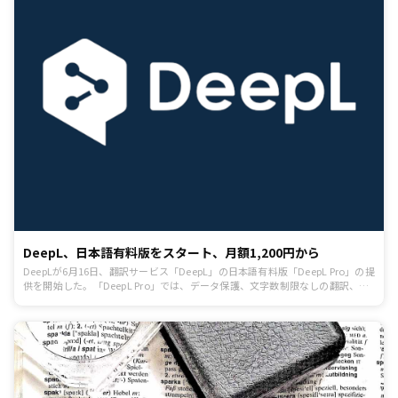
DeepL、日本語有料版をスタート、月額1,200円から
DeepLが6月16日、翻訳サービス「DeepL」の日本語有料版「DeepL Pro」の提
供を開始した。「DeepL Pro」では、データ保護、文字数制限なしの翻訳、API
機能などが利用できる。