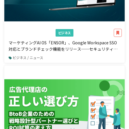
ビジネス
マーケティングAI OS「ENSOR」、Google Workspace SSO
対応とブランドチェック機能をリリース──セキュリティ強
化と広告配信前の自動コンプラ検知を一体で実現
ビジネス / ニュース