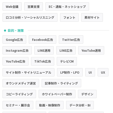
Web会議
営業支援
EC・通販・ネットショップ
口コミ分析・ソーシャルリスニング
フォント
素材サイト
目的・施策
●
Google広告
Facebook広告
Twitter広告
Instagram広告
LINE運用
LINE広告
YouTube運用
YouTube広告
TikTok広告
テレビCM
サイト制作・サイトリニューアル
LP制作・LPO
UI
UX
オウンドメディア運営
記事制作・ライティング
コピーライティング
ホワイトペーパー制作
デザイン
セミナー・展示会
動画・映像制作
データ分析・BI