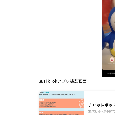
▲TikTok
アプリ
撮影画面
チャットボッ
業界別導入事例に