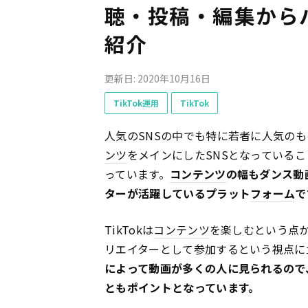
聴・投稿・編集から
紹介
更新日: 2020年10月16日
TikTok運用
TikTok
人気のSNSの中でも特に若者に人気のも
ンツ
をメインにしたSNSとなっている
っています。
コンテンツ
の幅もダンス動
ターが活躍しているプラット
フォーム
で
TikTokは
コンテンツ
を楽しむという点か
リエイターとして参加するという視点に
によって動画が多くの人に見られるので
ともポイントとなっています。