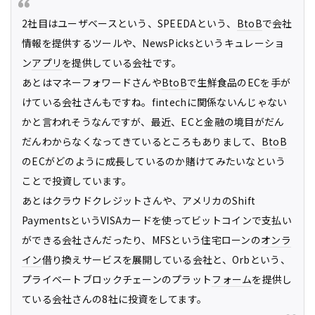
2社目はユーザベースという、SPEEDAという、
BtoB
で会社
情報を提供するツールや、NewsPicksというキュレーショ
ン
アプリ
を提供している会社です。
あとはマネーフォワードさんや
BtoB
で生鮮食品のECを手が
けている会社さんもですね。fintechに関係ないんじゃない
かと言われそうなんですが、最近、ECと金融の境目がだん
だんわからなくなってきているところもありまして、
BtoB
のECがどのように成長しているのか賭けてみたいなという
ことで投資しています。
あとはクラウドクレジットさんや、アメリカのShift
PaymentsというVISAカードを使ってビットコインで支払い
ができる会社さんだったり、MFSという住宅ローンの
オンラ
イン
借り換えサービスを展開している会社と、Orbという、
プライベートブロックチェーンのプラット
フォーム
を提供し
ている会社さんの8社に投資をしてます。