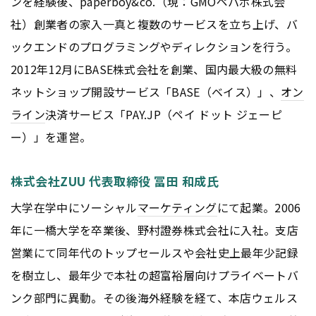
ンを経験後、paperboy&co.（現：GMOペパボ株式会
社）創業者の家入一真と複数のサービスを立ち上げ、バ
ックエンドのプログラミングやディレクションを行う。
2012年12月にBASE株式会社を創業、国内最大級の無料
ネットショップ開設サービス「BASE（ベイス）」、
オン
ライン
決済サービス「PAY.JP（ペイ ドット ジェーピ
ー）」を運営。
株式会社ZUU 代表取締役 冨田 和成氏
大学在学中にソーシャル
マーケティング
にて起業。2006
年に一橋大学を卒業後、野村證券株式会社に入社。支店
営業にて同年代のトップセールスや会社史上最年少記録
を樹立し、最年少で本社の超富裕層向けプライベートバ
ンク部門に異動。その後海外経験を経て、本店ウェルス