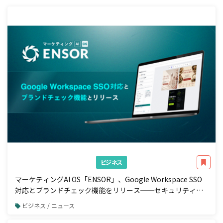
ビジネス
マーケティングAI OS「ENSOR」、Google Workspace SSO
対応とブランドチェック機能をリリース──セキュリティ強
化と広告配信前の自動コンプラ検知を一体で実現
ビジネス / ニュース