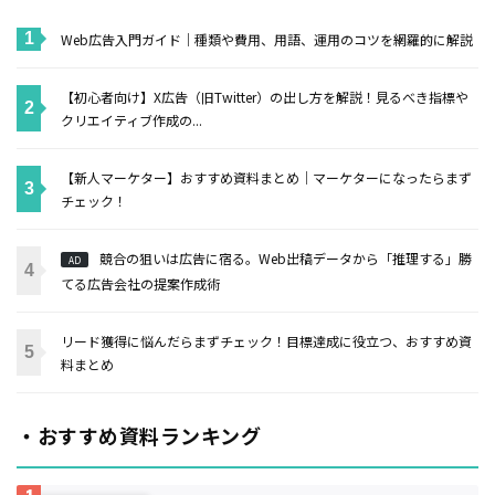
Web広告入門ガイド｜種類や費用、用語、運用のコツを網羅的に解説
【初心者向け】X広告（旧Twitter）の出し方を解説！見るべき指標や
クリエイティブ作成の...
【新人マーケター】おすすめ資料まとめ｜マーケターになったらまず
チェック！
競合の狙いは広告に宿る。Web出稿データから「推理する」勝
AD
てる広告会社の提案作成術
リード獲得に悩んだらまずチェック！目標達成に役立つ、おすすめ資
料まとめ
・おすすめ資料ランキング