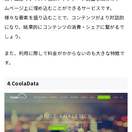
ム
ページ
上に埋め込むことができるサービスです。
様々な要素を盛り込むことで、
コンテンツ
がより対話的
になり、結果的に
コンテンツ
の消費・
シェア
に繋がるで
しょう。
また、利用に際して料金がかからないのも大きな特徴で
す。
4.CoolaData