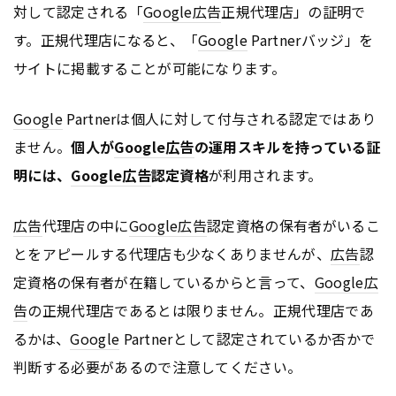
対して認定される「
Google
広告
正規代理店」の証明で
す。正規代理店になると、「
Google
Partnerバッジ」を
サイトに掲載することが可能になります。
Google
Partnerは個人に対して付与される認定ではあり
ません。
個人が
Google
広告
の運用スキルを持っている証
明には、
Google
広告
認定資格
が利用されます。
広告
代理店の中に
Google
広告
認定資格の保有者がいるこ
とをアピールする代理店も少なくありませんが、
広告
認
定資格の保有者が在籍しているからと言って、
Google
広
告
の正規代理店であるとは限りません。正規代理店であ
るかは、
Google
Partnerとして認定されているか否かで
判断する必要があるので注意してください。