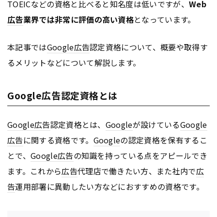
TOEICなどの資格と比べると知名度は低いですが、
Web
広告
業界では非常に評価の高い資格
となっています。
本記事では
Google
広告
認定資格について、概要や取得す
るメリットなどについて解説します。
Google広告認定資格とは
Google
広告
認定資格とは、
Google
が設けている
Google
広告
に関する資格です。
Google
の認定資格を保有するこ
とで、
Google
広告
の知識を持っている点をアピールでき
ます。これから
広告
代理店で働きたい方、また社内で
広
告
運用部署に異動したい方などにおすすめの資格です。