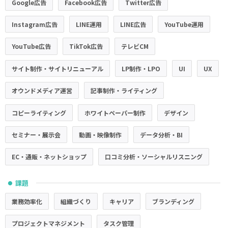
Google広告
Facebook広告
Twitter広告
Instagram広告
LINE運用
LINE広告
YouTube運用
YouTube広告
TikTok広告
テレビCM
サイト制作・サイトリニューアル
LP制作・LPO
UI
UX
オウンドメディア運営
記事制作・ライティング
コピーライティング
ホワイトペーパー制作
デザイン
セミナー・展示会
動画・映像制作
データ分析・BI
EC・通販・ネットショップ
口コミ分析・ソーシャルリスニング
課題
●
業務効率化
組織づくり
キャリア
ブランディング
プロジェクトマネジメント
タスク管理