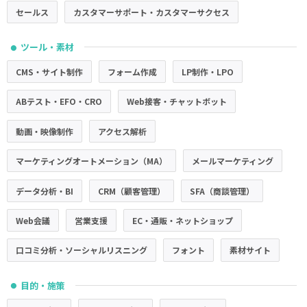
セールス
カスタマーサポート・カスタマーサクセス
ツール・素材
●
CMS・サイト制作
フォーム作成
LP制作・LPO
ABテスト・EFO・CRO
Web接客・チャットボット
動画・映像制作
アクセス解析
マーケティングオートメーション（MA）
メールマーケティング
データ分析・BI
CRM（顧客管理）
SFA（商談管理）
Web会議
営業支援
EC・通販・ネットショップ
口コミ分析・ソーシャルリスニング
フォント
素材サイト
目的・施策
●