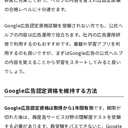
の合格レベルに十分達せます。
Google
広告
認定資格試験を受験されない方でも、公式ヘ
ルプの内容は
広告
運用で役立ちます。社内の
広告
運用研
修で利用するのもおすすめです。書籍や学習
アプリ
を利
用するのも良いですが、まずは
Google
広告
の公式ヘルプ
の内容を覚えることから学習をスタートしてみると良い
でしょう。
Google広告認定資格を維持する方法
Google
広告
認定資格は取得から1年間有効
です。期限が
切れた後は、再度各サービス分野の理解度テストを受験
する必要があります。再受験をパスできないと、
Google