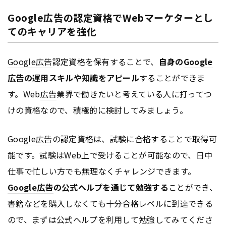
Google広告の認定資格でWebマーケターとし
てのキャリアを強化
Google
広告
認定資格を保有することで、
自身の
Google
広告
の運用スキルや知識をアピール
することができま
す。Web
広告
業界で働きたいと考えている人に打ってつ
けの資格なので、積極的に検討してみましょう。
Google
広告
の認定資格は、試験に合格することで取得可
能です。試験はWeb上で受けることが可能なので、日中
仕事で忙しい方でも無理なくチャレンジできます。
Google
広告
の公式ヘルプを通じて勉強する
ことができ、
書籍などを購入しなくても十分合格レベルに到達できる
ので、まずは公式ヘルプを利用して勉強してみてくださ