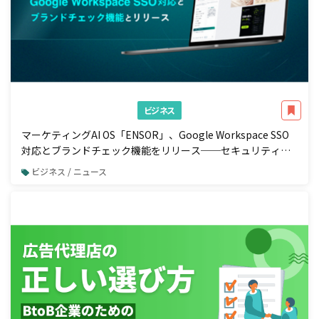
ビジネス
マーケティングAI OS「ENSOR」、Google Workspace SSO
対応とブランドチェック機能をリリース──セキュリティ強
化と広告配信前の自動コンプラ検知を一体で実現
ビジネス / ニュース