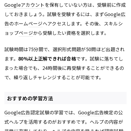
Google
アカウント
を保有していない方は、受験前に作成
しておきましょう。試験を受験するには、まず
Google
広
告
のホーム
ページ
へアクセスします。その後、スキルシ
ョップ
ページ
から受験したい資格を選択します。
試験時間は75分間で、選択形式問題が50問ほど出題され
ます。
80%以上正解できれば合格
です。試験に落ちてし
まった場合でも、24時間後に再受験することができるの
で、繰り返しチャレンジすることが可能です。
おすすめの学習方法
Google
広告
認定試験の学習では、
Google
広告
検定の公
式ヘルプを活用するのがおすすめです。ヘルプの内容が
非常に充実しており、ヘルプの内容を覚えれば認定試験