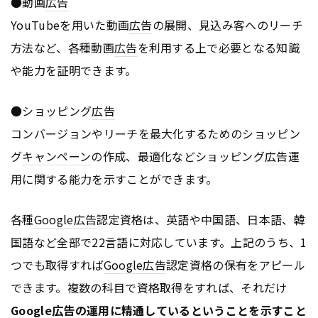
●動画
広告
YouTubeを用いた動画
広告
の展開、見込み客へのリーチ
方法など、各種動画
広告
を利用する上で必要となる知識
や能力を証明できます。
●ショッピング
広告
コンバージョンやリーチを最大化するためのショッピン
グ
キャンペーン
の作成、最適化などショッピング
広告
運
用に関する能力を示すことができます。
各種
Google
広告
認定資格は、英語や中国語、日本語、韓
国語など全部で22言語に対応しています。上記のうち、1
つでも取得すれば
Google
広告
認定資格の保有をアピール
できます。複数の科目で資格取得をすれば、それだけ
Google
広告
の運用に精通しているということを示すこと