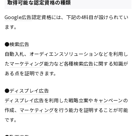
取得可能な認定資格の種類
Google
広告
認定資格には、下記の4科目が設けられてい
ます。
●検索
広告
自動入札、オーディエンスソリューションなどを利用し
た
マーケティング
能力など各種検索
広告
に関する知識が
ある点を証明できます。
●
ディスプレイ
広告
ディスプレイ
広告
を利用した戦略立案や
キャンペーン
の
作成、
マーケティング
を行う能力を証明することが可能
です。