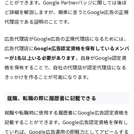
ことができます。
Google
Partnerバッジに関しては後ほ
ど詳細を解説しますが、簡単に言うと
Google
広告
の正規
代理店である証明のことです。
広告
代理店が
Google
広告
の正規代理店になるためには、
広告
代理店に
Google
広告
認定資格を保有しているメンバ
ーが1名以上いる必要があります
。自身が
Google
認定資
格を保有することで、自社の代理店が認定代理店になる
きっかけを作ることが可能になります。
就職、転職の際に履歴書に記載できる
就職や転職時に使用する履歴書に
Google
広告
認定資格を
記載することができます。
Google
広告
認定資格を保有し
ていれば、
Google
広告
運用の即戦力としてアピールする