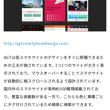
http://agtsmartphonedesign.com/
AGTは各
スマホサイト
のデザインをすぐに把握できるた
めの工夫が施されています。1つ1つのサイトが大きく表
示されており、マウスオーバーすることで
スマホサイト
が自動的に縦ス
クロール
されるよう設計されています。
国内外の
スマホサイト
が常時約300種類掲載されてお
り、豊富な掲載数がある一方で、こちらも色と業種ごと
に
タグ
付けされているため簡単に検索ができます。