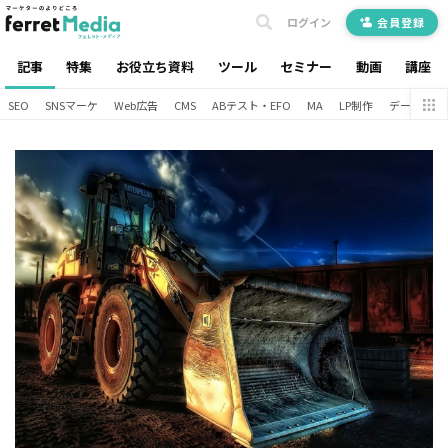
ログイン
会員登録
記事
特集
お役立ち資料
ツール
セミナー
動画
講座
SEO
SNSマーケ
Web広告
CMS
ABテスト・EFO
MA
LP制作
データ分析