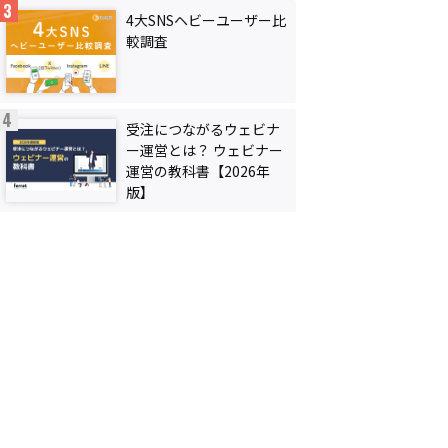
4大SNSヘビーユーザー比
較調査
受注につながるウェビナ
ー運営とは？ ウェビナー
運営の教科書【2026年
版】