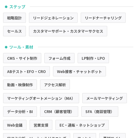
ステップ
●
戦略設計
リードジェネレーション
リードナーチャリング
セールス
カスタマーサポート・カスタマーサクセス
ツール・素材
●
CMS・サイト制作
フォーム作成
LP制作・LPO
ABテスト・EFO・CRO
Web接客・チャットボット
動画・映像制作
アクセス解析
マーケティングオートメーション（MA）
メールマーケティング
データ分析・BI
CRM（顧客管理）
SFA（商談管理）
Web会議
営業支援
EC・通販・ネットショップ