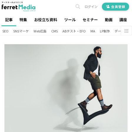
ログイン
会員登録
記事
特集
お役立ち資料
ツール
セミナー
動画
講座
SEO
SNSマーケ
Web広告
CMS
ABテスト・EFO
MA
LP制作
データ分析