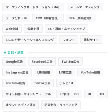
マーケティングオートメーション（MA）
メールマーケティング
データ分析・BI
CRM（顧客管理）
SFA（商談管理）
Web会議
営業支援
EC・通販・ネットショップ
口コミ分析・ソーシャルリスニング
フォント
素材サイト
目的・施策
●
Google広告
Facebook広告
Twitter広告
Instagram広告
LINE運用
LINE広告
YouTube運用
YouTube広告
TikTok広告
テレビCM
サイト制作・サイトリニューアル
LP制作・LPO
UI
UX
オウンドメディア運営
記事制作・ライティング