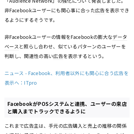
「Audience Network」の強化について発表しました。
非Facebookユーザーにも関心事に合った
広告
を表示でき
るようにするそうです。
非Facebookユーザーの情報をFacebookの膨大な
データ
ベース
と照らし合わせ、似ているパターンのユーザーを
判断し、関連性の高い
広告
を表示するという。
ニュース - Facebook、利用者以外にも関心に合う広告を
表示へ：ITpro
FacebookがPOSシステムと連携、ユーザーの来店
と購入までトラックできるように
これまで
広告
主は、手元の
広告
購入と売上の推移の関係