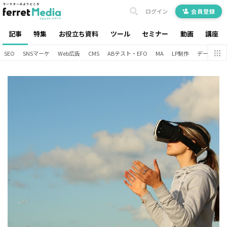
ログイン
会員登録
記事
特集
お役立ち資料
ツール
セミナー
動画
講座
SEO
SNSマーケ
Web広告
CMS
ABテスト・EFO
MA
LP制作
データ分析