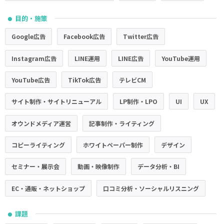
目的・施策
●
Google広告
Facebook広告
Twitter広告
Instagram広告
LINE運用
LINE広告
YouTube運用
YouTube広告
TikTok広告
テレビCM
サイト制作・サイトリニューアル
LP制作・LPO
UI
UX
オウンドメディア運営
記事制作・ライティング
コピーライティング
ホワイトペーパー制作
デザイン
セミナー・展示会
動画・映像制作
データ分析・BI
EC・通販・ネットショップ
口コミ分析・ソーシャルリスニング
課題
●