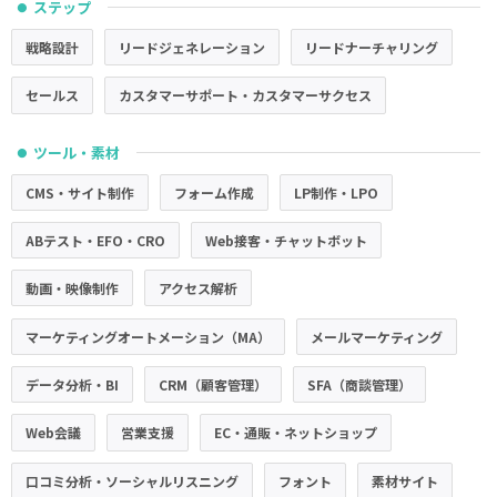
ステップ
●
戦略設計
リードジェネレーション
リードナーチャリング
セールス
カスタマーサポート・カスタマーサクセス
ツール・素材
●
CMS・サイト制作
フォーム作成
LP制作・LPO
ABテスト・EFO・CRO
Web接客・チャットボット
動画・映像制作
アクセス解析
マーケティングオートメーション（MA）
メールマーケティング
データ分析・BI
CRM（顧客管理）
SFA（商談管理）
Web会議
営業支援
EC・通販・ネットショップ
口コミ分析・ソーシャルリスニング
フォント
素材サイト