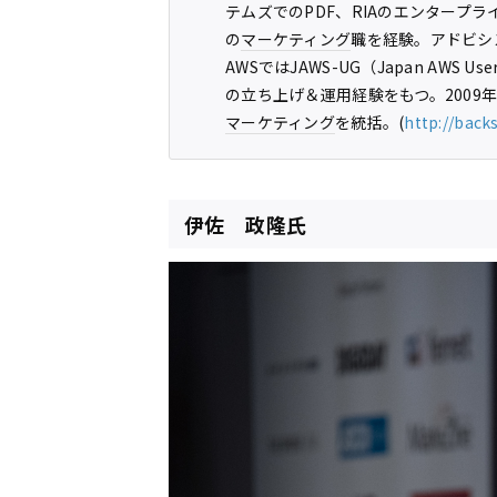
テムズでのPDF、RIAのエンタープ
の
マーケティング
職を経験。アドビシステ
AWSではJAWS-UG（Japan AWS
の立ち上げ＆運用経験をもつ。2009
マーケティング
を統括。(
http://back
伊佐 政隆氏