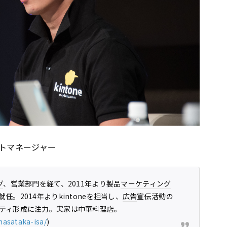
クトマネージャー
グ
、営業部門を経て、2011年より製品
マーケティング
。2014年よりkintoneを担当し、
広告
宣伝活動の
ティ形成に注力。実家は中華料理店。
masataka-isa/
)