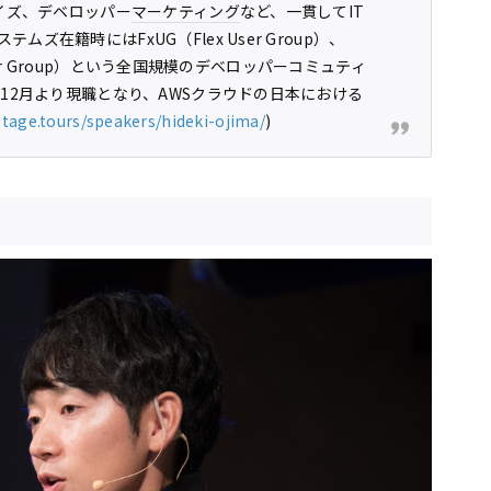
ライズ、デベロッパー
マーケティング
など、一貫してIT
ムズ在籍時にはFxUG（Flex User Group）、
 User Group）という全国規模のデベロッパーコミュティ
年12月より現職となり、AWSクラウドの日本における
stage.tours/speakers/hideki-ojima/
)