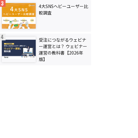
4大SNSヘビーユーザー比
較調査
受注につながるウェビナ
ー運営とは？ ウェビナー
運営の教科書【2026年
版】