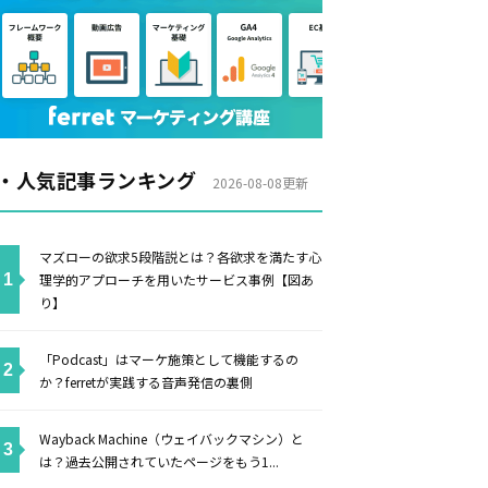
・人気記事ランキング
2026-08-08更新
マズローの欲求5段階説とは？各欲求を満たす心
理学的アプローチを用いたサービス事例【図あ
り】
「Podcast」はマーケ施策として機能するの
か？ferretが実践する音声発信の裏側
Wayback Machine（ウェイバックマシン）と
は？過去公開されていたページをもう1...