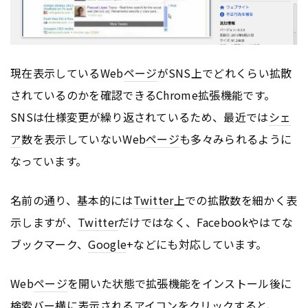
現在表示しているWeb
ページ
がSNS上でどれくらい拡散
されているのかを確認できるChrome拡張機能です。
SNSは仕様変更が繰り返されているため、最近では
シェ
ア
数を表示していないWeb
ページ
も多々みられるように
なっています。
名前の通り、基本的には
Twitter
上での拡散数を細かく表
示しますが、
Twitter
だけではなく、Facebookやはてな
ブックマーク、
Google
+などにも対応しています。
Web
ページ
を開いた状態で拡張機能をインストール後に
検索バー横に表示されるアイコンをクリックすると、