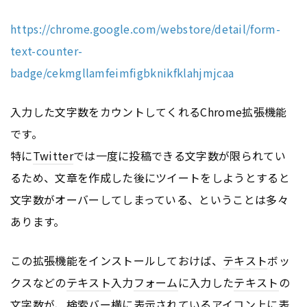
https://chrome.google.com/webstore/detail/form-
text-counter-
badge/cekmgllamfeimfigbknikfklahjmjcaa
入力した文字数をカウントしてくれるChrome拡張機能
です。
特に
Twitter
では一度に投稿できる文字数が限られてい
るため、文章を作成した後にツイートをしようとすると
文字数がオーバーしてしまっている、ということは多々
あります。
この拡張機能をインストールしておけば、
テキスト
ボッ
クスなどの
テキスト
入力
フォーム
に入力した
テキスト
の
文字数が、検索バー横に表示されているアイコン上に表