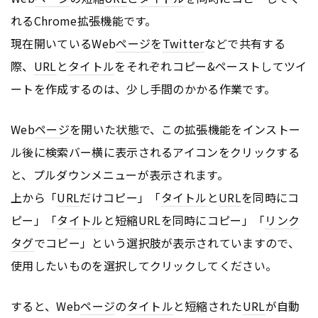
れるChrome拡張機能です。
現在開いているWeb
ページ
を
Twitter
などで共有する
際、
URL
と
タイトル
をそれぞれコピー&ペーストしてツイ
ートを作成するのは、少し手間のかかる作業です。
Web
ページ
を開いた状態で、この拡張機能をインストー
ル後に検索バー横に表示されるアイコンをクリックする
と、プルダウンメニューが表示されます。
上から「
URL
だけコピー」「
タイトル
と
URL
を同時にコ
ピー」「
タイトル
と短縮
URL
を同時にコピー」「
リンク
タグ
でコピー」という選択肢が表示されていますので、
使用したいものを選択してクリックしてください。
すると、Web
ページ
の
タイトル
と短縮された
URL
が自動