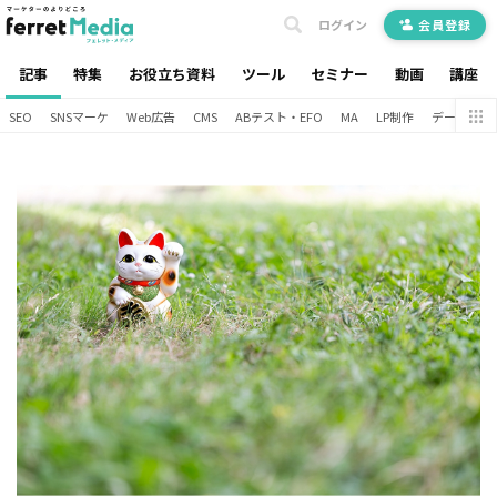
ログイン
会員登録
記事
特集
お役立ち資料
ツール
セミナー
動画
講座
SEO
SNSマーケ
Web広告
CMS
ABテスト・EFO
MA
LP制作
データ分析