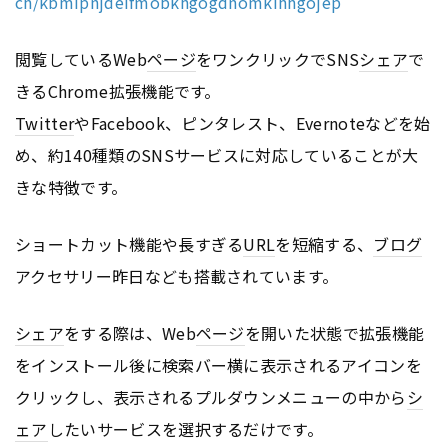
ch/kbmipnjdeifmobkhgogdnomkihhgojep
閲覧しているWeb
ページ
をワンクリックでSNS
シェア
で
きるChrome拡張機能です。
Twitter
やFacebook、ピンタレスト、Evernoteなどを始
め、約140種類のSNSサービスに対応していることが大
きな特徴です。
ショートカット機能や長すぎる
URL
を短縮する、
ブログ
アクセサリー昨日なども搭載されています。
シェア
をする際は、Web
ページ
を開いた状態で拡張機能
をインストール後に検索バー横に表示されるアイコンを
クリックし、表示されるプルダウンメニューの中から
シ
ェア
したいサービスを選択するだけです。