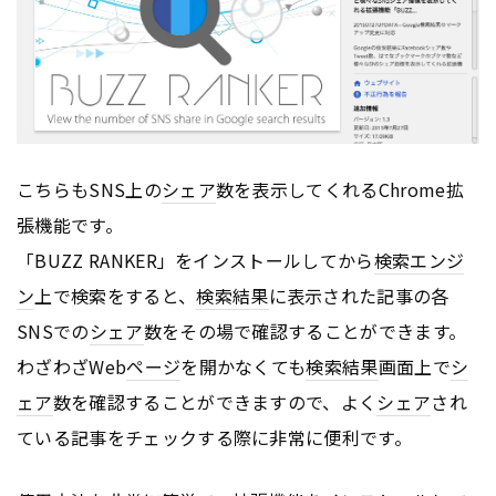
こちらもSNS上の
シェア
数を表示してくれるChrome拡
張機能です。
「BUZZ RANKER」をインストールしてから
検索エンジ
ン
上で検索をすると、
検索結果
に表示された記事の各
SNSでの
シェア
数をその場で確認することができます。
わざわざWeb
ページ
を開かなくても
検索結果
画面上で
シ
ェア
数を確認することができますので、よく
シェア
され
ている記事をチェックする際に非常に便利です。