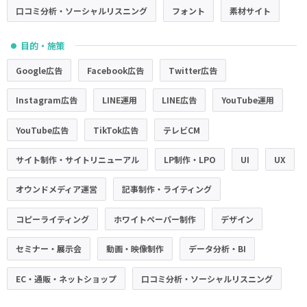
口コミ分析・ソーシャルリスニング
フォント
素材サイト
目的・施策
●
Google広告
Facebook広告
Twitter広告
Instagram広告
LINE運用
LINE広告
YouTube運用
YouTube広告
TikTok広告
テレビCM
サイト制作・サイトリニューアル
LP制作・LPO
UI
UX
オウンドメディア運営
記事制作・ライティング
コピーライティング
ホワイトペーパー制作
デザイン
セミナー・展示会
動画・映像制作
データ分析・BI
EC・通販・ネットショップ
口コミ分析・ソーシャルリスニング