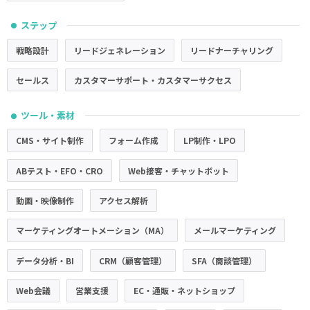
ステップ
●
戦略設計
リードジェネレーション
リードナーチャリング
セールス
カスタマーサポート・カスタマーサクセス
ツール・素材
●
CMS・サイト制作
フォーム作成
LP制作・LPO
ABテスト・EFO・CRO
Web接客・チャットボット
動画・映像制作
アクセス解析
マーケティングオートメーション（MA）
メールマーケティング
データ分析・BI
CRM（顧客管理）
SFA（商談管理）
Web会議
営業支援
EC・通販・ネットショップ