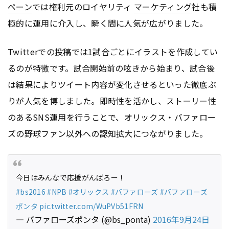
ペーン
では権利元のロイヤリティ
マーケティング
社も積
極的に運用に介入し、瞬く間に人気が広がりました。
Twitter
での投稿では1試合ごとにイラストを作成してい
るのが特徴です。試合開始前の呟きから始まり、試合後
は結果によりツイート内容が変化させるといった徹底ぶ
りが人気を博しました。即時性を活かし、ストーリー性
のあるSNS運用を行うことで、オリックス・バファロー
ズの野球ファン以外への認知拡大につながりました。
今日はみんなで応援がんばろー！
#bs2016
#NPB
#オリックス
#バファローズ
#バファローズ
ポンタ
pic.twitter.com/WuPVb51FRN
— バファローズポンタ (@bs_ponta)
2016年9月24日