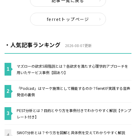
記事一覧に戻る
ferretトップページ
・人気記事ランキング
2026-08-07更新
マズローの欲求5段階説とは？各欲求を満たす心理学的アプローチを
用いたサービス事例【図あり】
「Podcast」はマーケ施策として機能するのか？ferretが実践する音声
発信の裏側
PEST分析とは？目的とやり方を事例付きでわかりやすく解説【テンプ
レート付き】
SWOT分析とは？やり方を図解と具体例を交えてわかりやすく解説