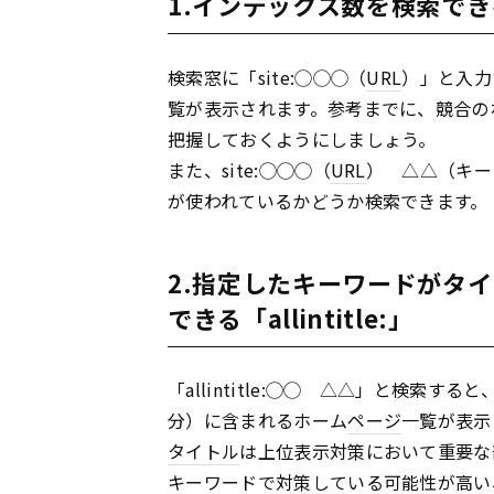
1.インデックス数を検索できる
検索窓に「site:◯◯◯（
URL
）」と入力
覧が表示されます。参考までに、競合の
把握しておくようにしましょう。
また、site:◯◯◯（
URL
） △△（キー
が使われているかどうか検索できます。
2.指定したキーワードがタ
できる「allintitle:」
「allintitle:◯◯ △△」と検索す
分）に含まれるホーム
ページ
一覧が表示
タイトル
は上位表示対策において重要な
キーワードで対策している可能性が高い