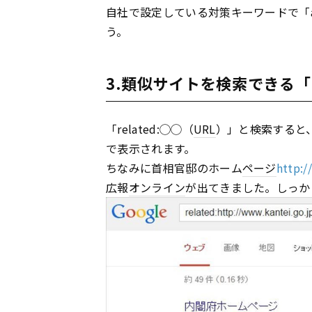
自社で設定している対策キーワードで「al
う。
3.類似サイトを検索できる「re
「related:◯◯（
URL
）」と検索すると
で表示されます。
ちなみに首相官邸のホーム
ページ
http:/
広報
オンライン
が出てきました。しっか