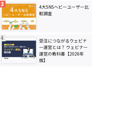
4大SNSヘビーユーザー比
較調査
受注につながるウェビナ
ー運営とは？ ウェビナー
運営の教科書【2026年
版】