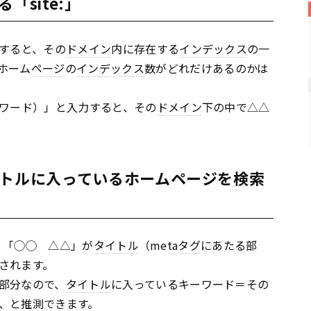
「site:」
すると、その
ドメイン
内に存在する
インデックス
の一
ホーム
ページ
の
インデックス
数がどれだけあるのかは
ワード）」と入力すると、その
ドメイン
下の中で△△
イトルに入っているホームページを検索
ると、「◯◯ △△」が
タイトル
（meta
タグ
にあたる部
されます。
部分なので、
タイトル
に入っているキーワード＝その
、と推測できます。