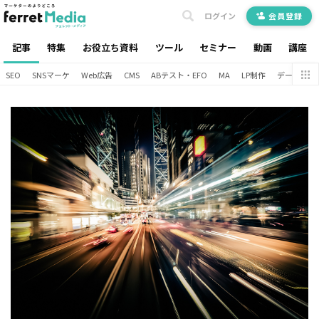
ログイン
会員登録
記事
特集
お役立ち資料
ツール
セミナー
動画
講座
SEO
SNSマーケ
Web広告
CMS
ABテスト・EFO
MA
LP制作
データ分析