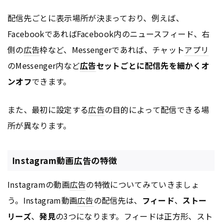
配信先ごとに表示場所が決まっており、例えば、
FacebookであればFacebook内のニュースフィード、右
側の
広告
枠など、Messengerであれば、チャット
アプリ
のMessenger内など
広告
セットごとに配信先を細かくオ
ンオフ
できます。
また、最初に設定する
広告
の目的によって配信できる場
所が異なります。
Instagram動画広告の特徴
Instagramの動画
広告
の特徴についてみていきましょ
う。Instagram動画
広告
の配信先は、
フィード
、
ストー
リーズ
、
発見
の3つになります。フィードは正方形、スト