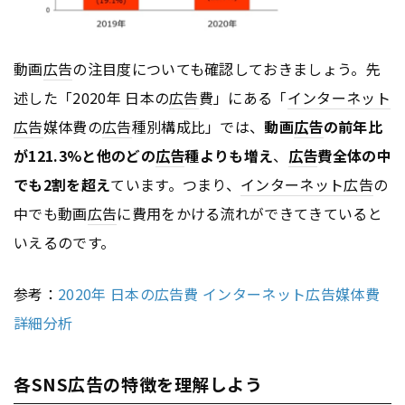
動画
広告
の注目度についても確認しておきましょう。先
述した「2020年 日本の
広告
費」にある「
インターネット
広告
媒体費の
広告
種別構成比」では、
動画
広告
の前年比
が121.3%と他のどの
広告
種よりも増え
、
広告
費全体の中
でも2割を超え
ています。つまり、
インターネット
広告
の
中でも動画
広告
に費用をかける流れができてきていると
いえるのです。
参考：
2020年 日本の広告費 インターネット広告媒体費
詳細分析
各SNS広告の特徴を理解しよう