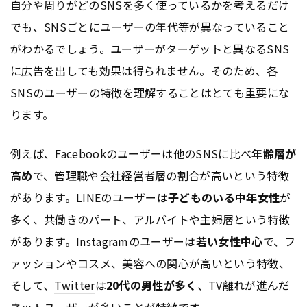
自分や周りがどのSNSを多く使っているかを考えるだけ
でも、SNSごとにユーザーの年代等が異なっていること
がわかるでしょう。ユーザーがターゲットと異なるSNS
に
広告
を出しても効果は得られません。そのため、各
SNSのユーザーの特徴を理解することはとても重要にな
ります。
例えば、Facebookのユーザーは他のSNSに比べ
年齢層が
高め
で、管理職や会社経営者層の割合が高いという特徴
があります。LINEのユーザーは
子どものいる中年女性
が
多く、共働きのパート、アルバイトや主婦層という特徴
があります。Instagramのユーザーは
若い女性中心
で、フ
ァッションやコスメ、美容への関心が高いという特徴、
そして、
Twitter
は
20代の男性が多く
、TV離れが進んだ