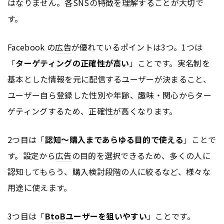
はなりません。各SNSの特徴を理解することが大切で
す。
Facebook の
広告
が優れているポイントは3つ。1つは
「
ターゲティングの正確性が高い
」ことです。実名制を
基本とした情報を元に配信するユーザーが決まること、
ユーザー自ら登録した性別や年齢、趣味・関心からター
ゲティングするため、正確性が高くなります。
2つ目は「
認知～購入まであらゆる目的で使える
」ことで
す。設定から
広告
の目的を選択できるため、多くの人に
認知してもらう、購入検討段階の人に絞るなど、様々な
用途に使えます。
3つ目は「
BtoB
ユーザーを狙いやすい
」ことです。