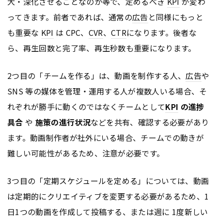
大・深化させることなのか等で、定めるべき
KPI
が変わ
ってきます。前者であれば、通常の
広告
と同様にもっと
も重要な
KPI
は CPC、
CVR
、
CTR
になります。後者な
ら、再生回数と完了率、再生秒数も重要になります。
2つ目の「チームを作る」は、動画を制作する人、
広告
や
SNS 等の媒体を管理・運用する人が複数人いる場合、そ
れぞれが勝手に動くのではなくチームとして
KPI
の進捗
具合
や
施策の進行状況
などを共有、確認する必要があり
ます。動画制作者が社外にいる場合、チームでの動きが
難しい可能性があるため、注意が必要です。
3つ目の「定期スケジュールを定める」については、動画
は定期的にクリエイティブを変更する必要があるため、1
日1つの動画を作成して投稿する、または週に 1度新しい