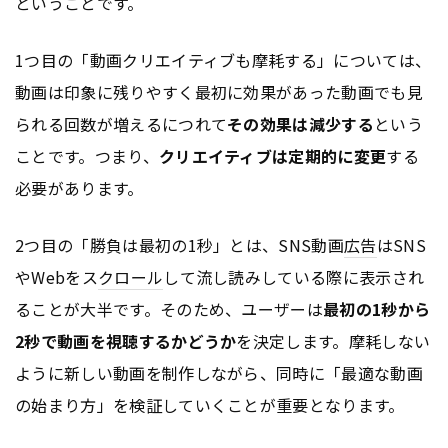
ということです。
1つ目の「動画クリエイティブも摩耗する」については、
動画は印象に残りやすく最初に効果があった動画でも見
られる回数が増えるにつれて
その効果は減少する
という
ことです。つまり、
クリエイティブは定期的に変更
する
必要があります。
2つ目の「勝負は最初の1秒」とは、SNS動画
広告
はSNS
やWebをス
クロール
して流し読みしている際に表示され
ることが大半です。そのため、ユーザーは
最初の1秒から
2秒で動画を視聴するかどうか
を決定します。摩耗しない
ように新しい動画を制作しながら、同時に「最適な動画
の始まり方」を検証していくことが重要となります。