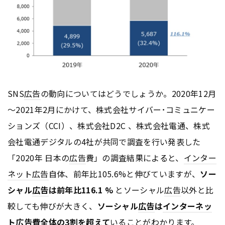
SNS
広告
の動向についてはどうでしょうか。2020年12月
～2021年2月にかけて、株式会社サイバー･コミュニケー
ションズ（CCI）、株式会社D2C 、株式会社電通、株式
会社電通デジタルの4社が共同で調査を行い発表した
「2020年 日本の
広告
費」の調査結果によると、
インター
ネット
広告
自体、前年比105.6%と伸びていますが、
ソー
シャル
広告
は前年比116.1
%
とソーシャル
広告
以外と比
較しても伸びが大きく、
ソーシャル
広告
は
インターネッ
ト
広告
費全体の3割を超えて
いることがわかります。