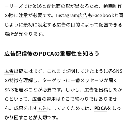
ーリーズでは9:16と配信面の形が異なるため、動画制作
の際に注意が必要です。Instagram
広告
もFacebookと同
じように最初に設定する
広告
の目的によって配置できる
場所が異なります。
広告配信後のPDCAの重要性を知ろう
広告
出稿にはまず、これまで説明してきたように各SNS
の特徴を理解し、ターゲットに一番メッセージが届く
SNSを選ぶことが必要です。しかし、
広告
を出稿したか
らといって、
広告
の運用はそこで終わりではありませ
ん。成果を出す
広告
にしていくためには、
PDCA
をしっ
かり回すことが大切
です。