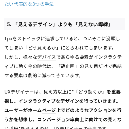
たい代表的な3つの手法
5. 「見えるデザイン」よりも「見えない導線」
1pxをストイックに追求していると、ついそこに没頭し
てしまい「どう見えるか」にとらわれてしまいます。
しかし、様々な
デバイス
であらゆる要素がインタラクテ
ィブに動く今の時代は、「静止画」の見た目だけで完結
する要素は劇的に減ってきています。
UX
デザイナーは、見え方以上に*「どう動くか」
を重要
視し、インタラクティブなデザインを行っていきます。
ユーザーがホーム
ページ
上でどのようなアクションを行
うかを想像し、コンバージョン率向上に向けての
見えな
い
導線
*を考えるのが、
UX
デザイナーの仕事です。