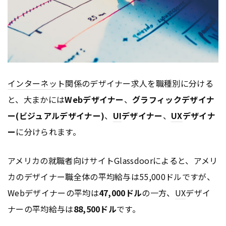
インターネット
関係のデザイナー求人を職種別に分ける
と、大まかには
Webデザイナー
、
グラフィックデザイナ
ー(ビジュアルデザイナー)
、
UI
デザイナー
、
UX
デザイナ
ー
に分けられます。
アメリカの就職者向けサイトGlassdoorによると、アメリ
カのデザイナー職全体の平均給与は55,000ドルですが、
Webデザイナーの平均は
47,000ドル
の一方、
UX
デザイ
ナーの平均給与は
88,500ドル
です。