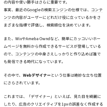
の内容や使い勝手はさらに重要です。
事実、最近の
Google
の
検索エンジン
の仕様では、
コンテ
ンツ
の内容がユーザーにどれだけ役に立っているかをさ
まざまな指標で評価し、検索順位を決めています。
また、WixやAmeba Owndなど、簡単にカッコいいホー
ム
ページ
を無料から作成できるサービスが登場している
ので、
コンテンツ
の中身さえしっかりと作り込めば誰で
も発信できる時代になっています。
その中で、
Webデザイナー
という仕事は絶妙な立ち位置
にさらされています。
これまでは、「デザイナー」といえば、見た目を綺麗に
したり、
広告
のクリエイティブを1pxの誤差なく作成する