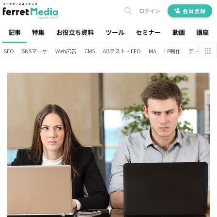
ログイン
会員登録
記事
特集
お役立ち資料
ツール
セミナー
動画
講座
SEO
SNSマーケ
Web広告
CMS
ABテスト・EFO
MA
LP制作
データ分析