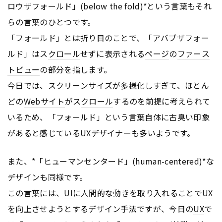
ロウザフォールド」(below the fold)*という言葉もそれ
らの言葉のひとつです。
「フォールド」とは折り目のことで、「アバブザフォー
ルド」はス
クロール
せずに表示される
ページ
の
ファース
トビュー
の部分を指します。
今日では、スクリーンサイズが多様化しすぎて、ほとん
どの
Webサイト
がス
クロール
するのを前提に考えられて
いるため、「フォールド」という言葉自体に古臭い印象
があると感じている
UX
デザイナーも多いようです。
また、*「ヒューマンセンタード」(human-centered)*な
デザインも同様です。
この言葉には、
UI
に人間的な動きを取り入れることで
UX
を向上させようとするデザイン手法ですが、今日の
UX
で