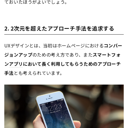
ておいたほうがよいでしょう。
2. 2次元を超えたアプローチ手法を追求する
UX
デザインとは、当初はホーム
ページ
における
コンバー
ジョンアップ
のための考え方であり、また
スマートフォ
ン
アプリ
において長く利用してもらうためのアプローチ
手法
とも考えられています。