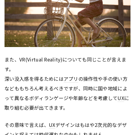
また、VR(Virtual Reality)についても同じことが言えま
す。
深い没入感を得るためには
アプリ
の操作性や手の使い方
などももちろん考えるべきですが、同時に国や地域によ
って異なるボディランゲージや年齢などを考慮して
UX
に
取り組む必要が出てきます。
その意味で言えば、
UX
デザインはもはや2次元的なデザ
インと捉えては時代遅れなのかもしれません。