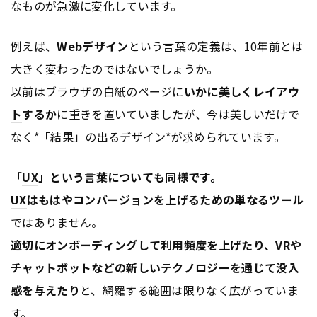
なものが急激に変化しています。
例えば、
Webデザイン
という言葉の定義は、10年前とは
大きく変わったのではないでしょうか。
以前はブラウザの白紙の
ページ
に
いかに美しく
レイアウ
ト
するか
に重きを置いていましたが、今は美しいだけで
なく*「結果」の出るデザイン*が求められています。
「
UX
」
という言葉についても同様です。
UX
はもはや
コンバージョンを上げるための単なるツール
ではありません。
適切にオンボーディングして利用頻度を上げたり、VRや
チャットボットなどの新しいテクノロジーを通じて没入
感を与えたり
と、網羅する範囲は限りなく広がっていま
す。