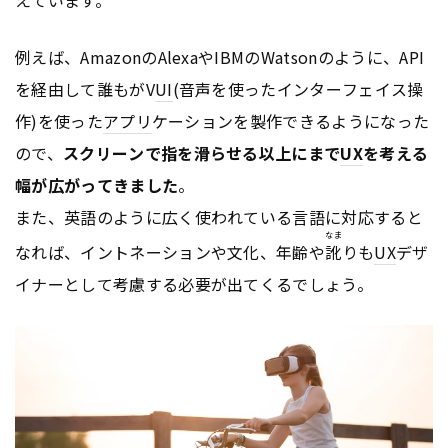
えています。
例えば、AmazonのAlexaやIBMのWatsonのように、API
を経由して誰もがV
UI
(音声を使ったインターフェイス操
作)を使った
アプリ
ケーションを製作できるようになった
ので、
スクリーンで指を滑らせる以上にまで
UX
を考える
幅が広がってきました
。
また、英語のように広く使われている言語に対応すると
なま
なれば、イントネーションや文化、年齢や
訛
りも
UX
デザ
イナーとして考慮する必要が出てくるでしょう。