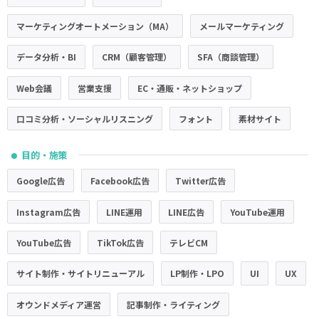
マーケティングオートメーション（MA）
メールマーケティング
データ分析・BI
CRM（顧客管理）
SFA（商談管理）
Web会議
営業支援
EC・通販・ネットショップ
口コミ分析・ソーシャルリスニング
フォント
素材サイト
目的・施策
●
Google広告
Facebook広告
Twitter広告
Instagram広告
LINE運用
LINE広告
YouTube運用
YouTube広告
TikTok広告
テレビCM
サイト制作・サイトリニューアル
LP制作・LPO
UI
UX
オウンドメディア運営
記事制作・ライティング