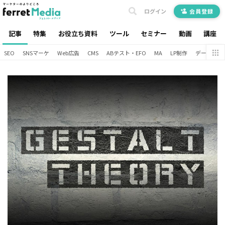
ログイン
会員登録
記事
特集
お役立ち資料
ツール
セミナー
動画
講座
SEO
SNSマーケ
Web広告
CMS
ABテスト・EFO
MA
LP制作
データ分析