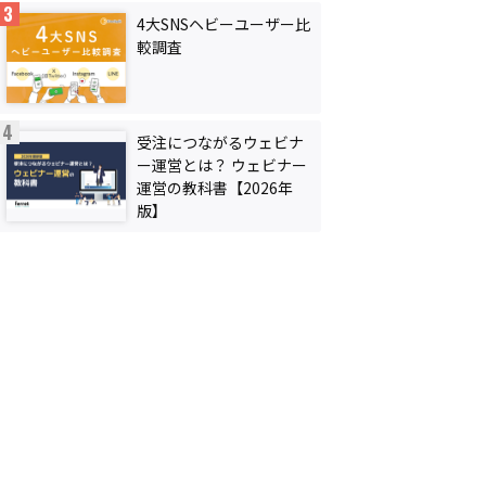
4大SNSヘビーユーザー比
較調査
受注につながるウェビナ
ー運営とは？ ウェビナー
運営の教科書【2026年
版】