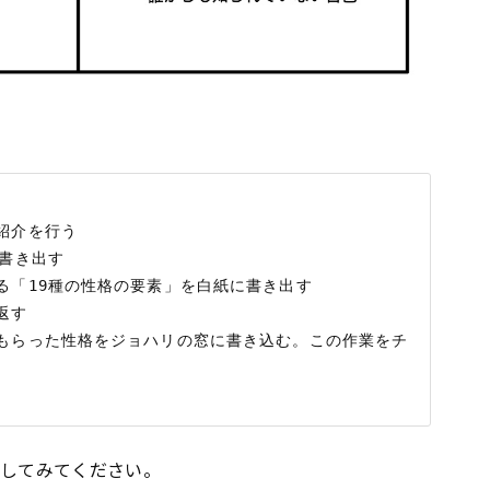
紹介を行う

書き出す

る「19種の性格の要素」を白紙に書き出す

す

てもらった性格をジョハリの窓に書き込む。この作業をチ
照してみてください。