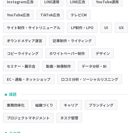
Instagram広告
LINE運用
LINE広告
YouTube運用
YouTube広告
TikTok広告
テレビCM
サイト制作・サイトリニューアル
LP制作・LPO
UI
UX
オウンドメディア運営
記事制作・ライティング
コピーライティング
ホワイトペーパー制作
デザイン
セミナー・展示会
動画・映像制作
データ分析・BI
EC・通販・ネットショップ
口コミ分析・ソーシャルリスニング
課題
●
業務効率化
組織づくり
キャリア
ブランディング
プロジェクトマネジメント
タスク管理