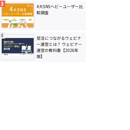
4大SNSヘビーユーザー比
較調査
受注につながるウェビナ
ー運営とは？ ウェビナー
運営の教科書【2026年
版】