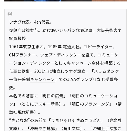
ツナグ代表。4th代表。
復興庁政策参与。助けあいジャパン代表理事。大阪芸術大学
客員教授。
1961年東京生まれ。1985年 電通入社。コピーライター、
CMプランナー、ウェブ・ディレクターを経て、コミュニケ
ーション・ディレクターとして
キャンペーン
全体を構築する
仕事に従事。2011年に独立しツナグ設立。「スラムダンク
一億冊感謝
キャンペーン
」でのJIAAグランプリなど受賞多
数。
本名での著書に「明日の
広告
」「明日のコミュニケーショ
ン」（ともにアスキー新書）。「明日のプランニング」（講
談社現代新書）。
“さとなお”の名前で「うまひゃひゃさぬきうどん」（光文社
文庫）、「沖縄やぎ地獄」（角川文庫）、「沖縄上手な旅ご