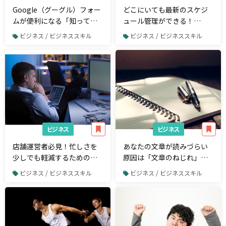
Google（グーグル）フォー
どこにいても最新のスケジ
ムが便利になる「知ってお
ュール管理ができる！
きたい」アドバンステクニ
Lifebearの登録と使い方
ビジネス / ビジネススキル
ビジネス / ビジネススキル
ック5選
ビジネス
ビジネス
店舗運営者必見！忙しさを
あなたの文章が読みづらい
少しでも軽減するためのシ
原因は「文章のねじれ」か
フト管理ツール25選
も？原因と対策を解説
ビジネス / ビジネススキル
ビジネス / ビジネススキル