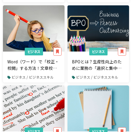
トのおすすめテンプレート
有り】
ビジネス
ビジネス
Word（ワード）で「校正・
BPOとは？生産性向上のた
校閲」する方法！文章校正
めに業務の「選択と集中」
機能を活用して誤字チェッ
に取り組もう
ビジネス / ビジネススキル
ビジネス / ビジネススキル
クをしよう！
ビジネス
ビジネス