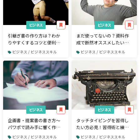
ビジネス
ビジネス
引継ぎ書の作り方は？わか
まだ使ってないの？資料作
りやすくするコツと便利な
成で断然オススメしたい
テンプレート10選
「Googleスライド」とは
ビジネス / ビジネススキル
ビジネス / ビジネススキル
ビジネス
ビジネス
企画書・提案書の書き方〜
タッチタイピングを習得し
パワポで読み手に響く作成
たい方必見！習得術と練習
方法を解説【パワーポイン
サービス5選
ビジネス / ビジネススキル
ビジネス / ビジネススキル