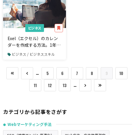
ビジネス
Exel（エクセル）のカレン
ダーを作成する方法。1年中
使い回せるテンプレートを
ビジネス / ビジネススキル
公開！
…
5
6
7
8
9
10
…
11
12
13
カテゴリから記事をさがす
Webマーケティング手法
●