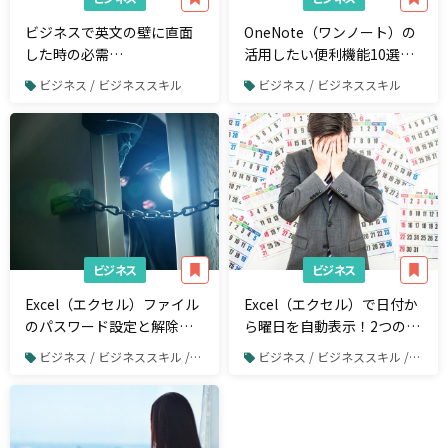
ビジネスで英文の壁に直面
OneNote（ワンノート）の
した時の必需
活用したい便利機能10選｜
品！"Grammarly
共有、PDF、エクスポー
ビジネス / ビジネススキル
ビジネス / ビジネススキル
Keyboard"とは
ト、動画埋め込み、手書き
変換など
ビジネス
ビジネス
Excel（エクセル）ファイル
Excel（エクセル）で日付か
のパスワード設定と解除方
ら曜日を自動表示！2つの方
法を注意点とともに解説
法を紹介
ビジネス / ビジネススキル / Excel
ビジネス / ビジネススキル / Excel