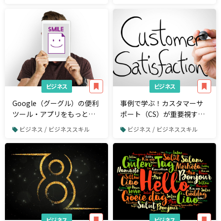
とは
ビジネス
ビジネス
Google（グーグル）の便利
事例で学ぶ！カスタマーサ
ツール・アプリをもっと活
ポート（CS）が重要視すべ
用したい人におすすめな記
きKPIとは
ビジネス / ビジネススキル
ビジネス / ビジネススキル
事まとめ
ビジネス
ビジネス