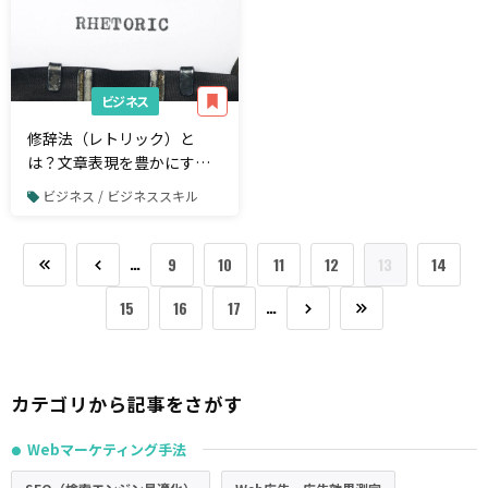
ビジネス
修辞法（レトリック）と
は？文章表現を豊かにする
技法の効果的な使い方を学
ビジネス / ビジネススキル
ぼう！
…
9
10
11
12
13
14
…
15
16
17
カテゴリから記事をさがす
Webマーケティング手法
●