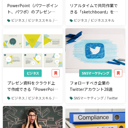
PowerPoint（パワーポイン
リアルタイムで共同作業で
ト、パワポ）のプレゼン資
きる「sketchboard」を使
料作成のコツが学べる｜わ
ってみよう
ビジネス / ビジネススキル / PowerPoint
ビジネス / ビジネススキル
かりやすくて見やすいスラ
イド13選
ビジネス
SNSマーケティング
プレゼン資料をクラウド上
フォローすべき企業の
で作成できる「PowerPoint
Twitterアカウント28選
Online」を使いこなそう
ビジネス / ビジネススキル / PowerPoint
SNSマーケティング / Twitter