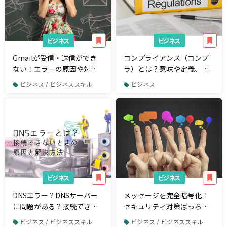
ビジネス
ビジネス
Gmailが受信・送信ができ
コンプライアンス（コンプ
ない！エラーの原因や対処
ラ）とは？意味や定義、違
法を解説
反事例や気を付けるべきポ
ビジネス / ビジネススキル
ビジネス
イント
ビジネス
ビジネス
DNSエラー？DNSサーバー
メッセージを完全暗号化！
に問題がある？接続できな
セキュリティ対策ばっちり
いときの原因と解決方法
のチャットツール「Wire」
ビジネス / ビジネススキル
ビジネス / ビジネススキル