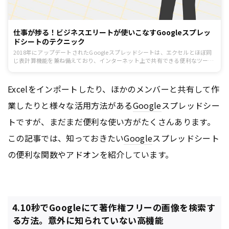
仕事が捗る！ビジネスエリートが使いこなすGoogleスプレッ
ドシートのテクニック
2018年にアップデートされたGoogleスプレッドシートは、エクセルとほぼ同
じ表計算機能を兼ね備えており、インターネット上で共有できる便利なツール
です。使いこなせれば仕事のスピードが格段にアップし、チームの連携もスム
ーズに。特に進行管理などを担当するマーケターなら押さえておくべきでしょ
う。今回は、周囲と差をつけるGoogleスプレッドシートのテクニックをピッ
Excelをインポートしたり、ほかのメンバーと共有して作
クアップして紹介します。
業したりと様々な活用方法がある
Google
スプレッドシー
トですが、まだまだ便利な使い方がたくさんあります。
この記事では、知っておきたい
Google
スプレッドシート
の便利な関数やアドオンを紹介しています。
4.10秒でGoogleにて著作権フリーの画像を検索す
る方法。意外に知られていない高機能