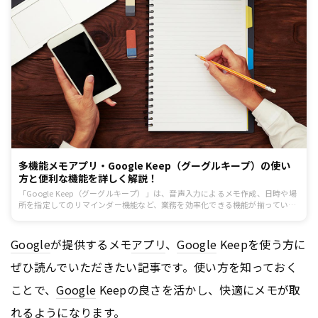
多機能メモアプリ・Google Keep（グーグルキープ）の使い
方と便利な機能を詳しく解説！
「Google Keep（グーグルキープ）」は、音声入力によるメモ作成、日時や場
所を指定してのリマインダー機能など、業務を効率化できる機能が揃っていま
す。この記事では、「Google Keep（グーグルキープ）」で特に便利な5つの
機能とその使い方を詳しく解説します。
Google
が提供するメモ
アプリ
、
Google
Keepを使う方に
ぜひ読んでいただきたい記事です。使い方を知っておく
ことで、
Google
Keepの良さを活かし、快適にメモが取
れるようになります。