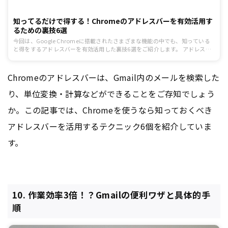
知ってるだけで得する！Chromeのアドレスバーを有効活用す
るための裏技6選
今回は、Google Chromeに搭載されたさまざまな機能の中でも、知っている
と得をするアドレスバーを有効活用した裏技6選をご紹介します。 アドレスバ
ーを活用することで、少しでも作業をスピードアップすることができるように
なります。 知っているのと知らないのでは大きな差がでる裏技ばかりご紹介し
ていますので、1分1秒が惜しいビジネスマンの方はぜひ参考にしてみてはいか
Chromeのアドレスバーは、Gmail内のメールを検索した
がでしょうか。
り、単位変換・計算などができることをご存知でしょう
か。この記事では、Chromeを使うなら知っておくべき
アドレスバーを活用するテクニック6個を紹介していま
す。
10. 作業効率3倍！？Gmailの便利ワザと具体的手
順