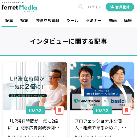
ログイン
会員登録
記事
特集
お役立ち資料
ツール
セミナー
動画
講座
インタビュー
に関する記事
ビジネス
ビジネス
「LP滞在時間が一気に2倍
プロフェッショナルな個
に！」記事広告掲載事例イ
人・組織であるために、基
ンタビュー
本に忠実にブレずにメンバ
ビジネス / インタビュー
ビジネス / インタビュー