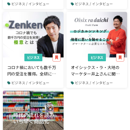
チームが解決した運用のジ
ル・セールス・マネジメン
ビジネス / インタビュー
ビジネス / インタビュー
レンマとは？
ト」 〜株式会社セールスフ
ォース・ドットコム 広瀬氏
の視点〜
ビジネス
ビジネス
コロナ禍においても数千万
オイシックス・ラ・大地の
円の受注を獲得。全研に聞
マーケター井上さんに聞
く成功の極意とは？
く！ マーケターに必要なス
ビジネス / インタビュー
ビジネス / インタビュー
キルはロジカルな考え方と
思いを馳せること