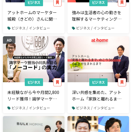
ビジネス
ビジネス
アットホームのマーケター
強みは生活者の心の動きを
城殿（きどの）さんに聞
理解するマーケティング。
く！マーケティングとは
「マーケター不足」と「生
ビジネス / インタビュー
ビジネス / インタビュー
「周りにいる皆を幸 せにす
活者の変化」を解決する手
るための方法」
法とは？
AD
ビジネス
ビジネス
未経験ながら今や月間2,800
深い共感を集めた、アット
リード獲得！識学マーケ担
ホーム「家族と離れるま
当小川氏が語る「ノーコー
で、のこり365日」の広告が
ビジネス / インタビュー
ビジネス / インタビュー
ド」の恩恵
生まれるまで