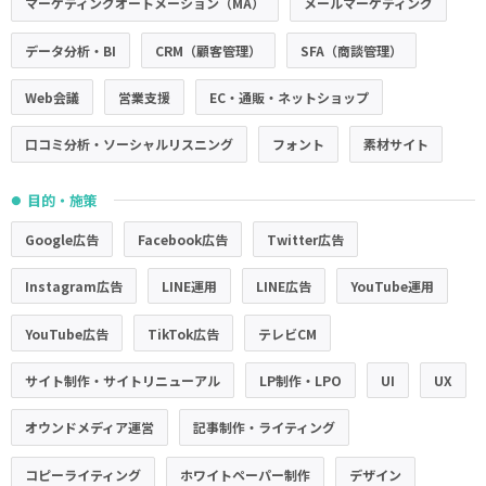
マーケティングオートメーション（MA）
メールマーケティング
データ分析・BI
CRM（顧客管理）
SFA（商談管理）
Web会議
営業支援
EC・通販・ネットショップ
口コミ分析・ソーシャルリスニング
フォント
素材サイト
目的・施策
●
Google広告
Facebook広告
Twitter広告
Instagram広告
LINE運用
LINE広告
YouTube運用
YouTube広告
TikTok広告
テレビCM
サイト制作・サイトリニューアル
LP制作・LPO
UI
UX
オウンドメディア運営
記事制作・ライティング
コピーライティング
ホワイトペーパー制作
デザイン