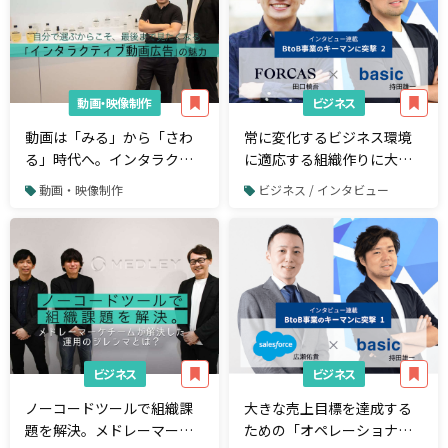
動画・映像制作
ビジネス
動画は「みる」から「さわ
常に変化するビジネス環境
る」時代へ。インタラクテ
に適応する組織作りに大切
ィブ動画を活用した新たな
な「3つの習慣」と「提言
動画・映像制作
ビジネス / インタビュー
マーケティング
力」の源泉 〜株式会社
FORCAS 田口槙吾の視点〜
ビジネス
ビジネス
ノーコードツールで組織課
大きな売上目標を達成する
題を解決。メドレーマーケ
ための「オペレーショナ