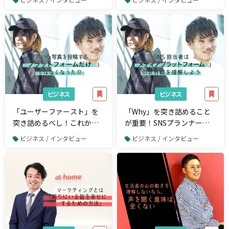
ーに発信し続ける〜株式会
社スマートドライブ 弘中丈
巳の視点〜
ビジネス
ビジネス
「ユーザーファースト」を
「Why」を突き詰めること
突き詰めるべし！これから
が重要！SNSプランナーの
のInstagramコンテンツ
企画力
ビジネス / インタビュー
ビジネス / インタビュー